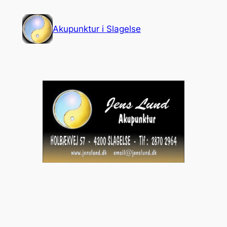
Spring
til
Akupunktur i Slagelse
indhold